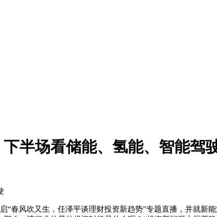
，下半场看储能、氢能、智能驾
驶
启“春风吹又生，任泽平谈理财投资新趋势”专题直播，并就新能源行