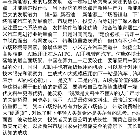
车在新能源行业的迅猛发展，这一领域已成为民众关注的焦点
点，才能清楚投什么，当下经济的增长点是新质生产力，新能
巨大的发展潜力，“锂+氢=新石油”，新能源上半场看锂电，
绕智能汽车的发展前景、市场定位、投资方向等进行了深入探讨
应注重生态系统整合，发挥软件智能化优势，结合智能家居生态
米汽车跑进行业销量前三，只是时间问题。“定价必须一击即中
中脱颖而出。有网友表示，特斯拉虽数次调价，但也有不少车
市场环境等因素。徐晨华表示，小米若在汽车赛道中，站稳全球
高度相似，AI应用正在从AI PC、AI手机转向汽车。何晓
落地的最全面场景。中国在算力上一定要咬住，要靠应用来繁荣
级的公司。同时，AI助手也有超级应用的机会，可以基于对用
技术眼光和洞察力。生成式AI大规模应用的下一站是汽车，汽
表示，AI的核心能力，一是交互，二是内容。AI发挥价值的
争这类都属于低价值的舒适区，要清晰自己在微笑曲线哪一端
代文科生更有优势。他笑称，“说我是文科生不懂AI的人自己
的关键桥梁。何晓冬则表示，AI是最依赖文科生、最接近文科
待重振士气，资本市场好转将有力恢复市场信心，带动消费增
大“硬通货”，对应了时下年轻人买黄金还是买茅台的思考。
而言，波动性较大，投资者买的是公司的成长性，而黄金是长
致美元走弱、以及新兴市场国家央行增储黄金的背景下，其长期
认知的成功。