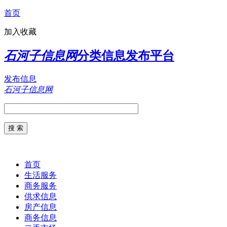
首页
加入收藏
石河子信息网
分类信息发布平台
发布信息
石河子信息网
首页
生活服务
商务服务
供求信息
房产信息
商务信息