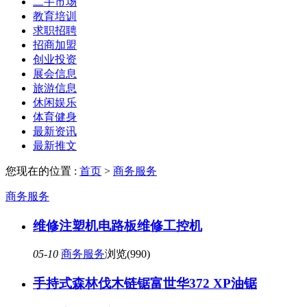
二手市场
教育培训
求职招聘
招商加盟
创业投资
展会信息
旅游信息
休闲娱乐
体育健身
最新资讯
最新推文
您现在的位置 :
首页
>
商务服务
商务服务
维修注塑机电路板维修工控机
05-10
商务服务
浏览(990)
手持式森林伐木链锯富世华372 XP油锯