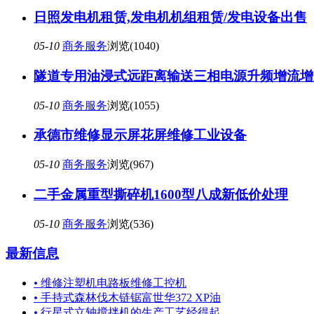
日照发电机租赁,发电机机组租赁/发电设备出售
05-10
商务服务
浏览(1040)
隧道专用油浸式远距离输送三相电源升频增流增
05-10
商务服务
浏览(1055)
承德市维修显示屏花屏维修工业设备
05-10
商务服务
浏览(967)
二手金属重型撕碎机1600型八成新低价处理
05-10
商务服务
浏览(536)
最新信息
•
维修注塑机电路板维修工控机
•
手持式森林伐木链锯富世华372 XP油
•
行星式立轴搅拌机的生产工艺经得起