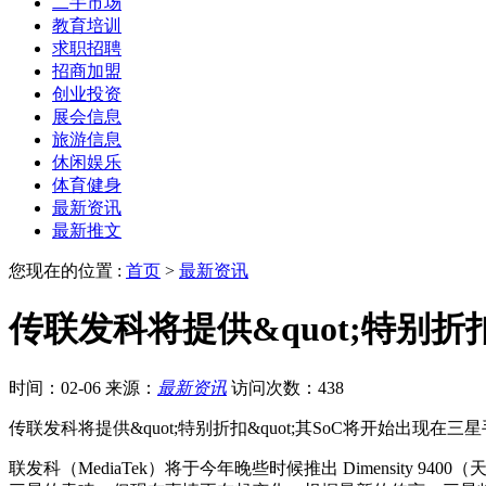
二手市场
教育培训
求职招聘
招商加盟
创业投资
展会信息
旅游信息
休闲娱乐
体育健身
最新资讯
最新推文
您现在的位置 :
首页
>
最新资讯
传联发科将提供&quot;特别折
时间：02-06
来源：
最新资讯
访问次数：438
传联发科将提供&quot;特别折扣&quot;其SoC将开始出现在三
联发科（MediaTek）将于今年晚些时候推出 Dimensity