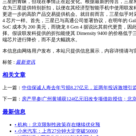
三星的青睐，但现在事情正在起变化。根据最新的传言，三星将获得
在为三星提供特别折扣，以便在其经济型智能手机中使用联发科
更进一步的高阶产品交易提供机会。就目前而言，三星似乎对采用联发科
4 芯片一样。首先，三星已与高通公司签署协议，在明年的 Gal
SoC 成本为 200 美元，而骁龙 8 Gen 4 据说比其前代
择。假设联发科提供的折扣能使其 Dimensity 9400 
端芯片进行降价，而不是大幅跳水。
本信息由网络用户发布，
本站只提供信息展示，内容详情请与
标签 :
最新资讯
相关文章
上一篇：
中信保诚人寿去年亏损8.27亿元，近两年投诉激增引
下一篇：
房产早参|广州黄埔获124亿元旧改专项借款授信；北
最新信息
•
机构：北京限制性政策存在继续优化预
•
小米汽车：上市27分钟大定突破50000