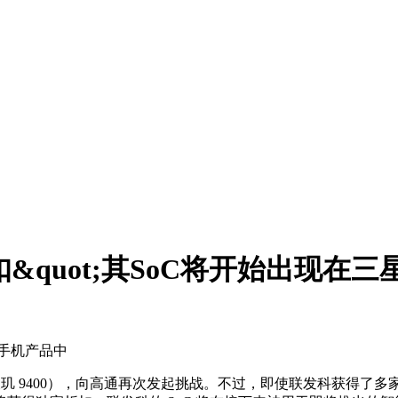
扣&quot;其SoC将开始出现在
星手机产品中
 9400（天玑 9400），向高通再次发起挑战。不过，即使联发科获得