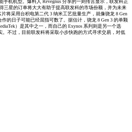
机型。爆料人 Revegnus 分享的一则传言显示，联发科正
，获得三星的订单将大大有助于提高联发科的市场份额，并为未来
片将采用台积电第二代 3 纳米工艺批量生产，就像骁龙 8 Gen
作的日子可能已经屈指可数了。据估计，骁龙 8 Gen 3 的单颗
iaTek）是其中之一，而自己的 Exynos 系列则是另一个选
作成为现实。不过，目前联发科将采取小步快跑的方式寻求交易，对低