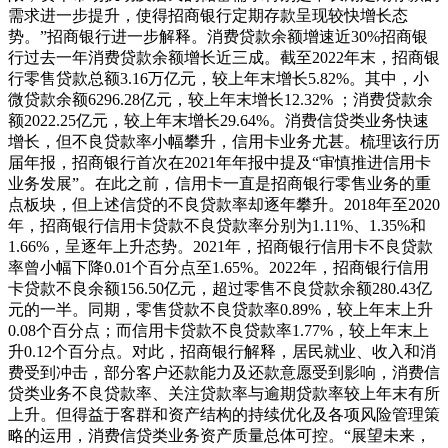
需求进一步提升，使得招商银行定期存款呈现较快增长态
势。”招商银行进一步解释。消费贷款余额增速近30%招商银
行过去一年消费贷款余额增长近三成。截至2022年末，招商银
行零售贷款总额3.16万亿元，较上年末增长5.82%。其中，小
微贷款余额6296.28亿元，较上年末增长12.32% ；消费贷款余
额2022.25亿元，较上年末增长29.64%。消费信贷类业务快速
增长，但不良贷款率小幅攀升，信用卡业务尤甚。梳理该行历
届年报，招商银行首次在2021年年报中提及“审慎推进信用卡
业务发展”。在此之前，信用卡一直是招商银行零售业务的重
点板块，但上述信贷的不良贷款率却逐年攀升。2018年至2020
年，招商银行信用卡贷款不良贷款率分别为1.11%、1.35%和
1.66%，呈逐年上升态势。2021年，招商银行信用卡不良贷款
率曾小幅下降0.01个百分点至1.65%。2022年，招商银行信用
卡贷款不良余额156.50亿元，超过零售不良贷款余额280.43亿
元的一半。同期，零售贷款不良贷款率0.89%，较上年末上升
0.08个百分点；而信用卡贷款不良贷款率1.77%，较上年末上
升0.12个百分点。对此，招商银行解释，居民就业、收入和消
费受到冲击，部分客户还款能力及还款意愿受到影响，消费信
贷类业务不良贷款率、关注贷款率与逾期贷款率较上年末有所
上升。但得益于客群和资产结构的持续优化及各项风险管理策
略的运用，消费信贷类业务资产质量总体可控。“展望未来，