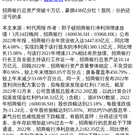
招商银行总资产突破十万亿，豪掷438亿分红！股民：分的还
没亏的多
本文来源：时代周报 作者：郭子硕招商银行净利润增速放
缓！3月24日晚间，招商银行（600036.SH；03968.HK）公布
2022年年报，招商银行全年营业收入达3447.83亿元，同比增
长4.08%；实现归属于该行股东的净利润1380.12亿元，同比增
长15.08%，与该行2021年增速23.2%相比有所放缓。招商银行
行长王良全面主持该行工作近一年，招商银行总资产达10.14
万亿元。回顾2022年，招商银行资产质量整体稳定，不良贷款
率0.96%，较上年末增加0.05个百分点；拨备覆盖率450.79%，
较上年末减少33.08个百分点。同一天，招商银行发布2022年
度利润分配方案公告，拟每股派发现金红利1.738元。截至
2022年12月末，公司普通股总股本252.20亿股，以此计算合计
拟派发现金红利约438.32亿元（含税）。据iFIND数据，2022
年招商银行（600036.SH）股价跌幅达到23.18%，每股涨跌值
为-11.24元，全年股价振幅达到55.05%。对比约5%的股息率，
豪气分红也难抵股价下跌幅度。有股民直呼：分得还没亏得
多。全年存款增加超18%过去一年，招商银行的息差处于下降
通道。2022年，招商银行净利息收入2182.35亿元，同比增长