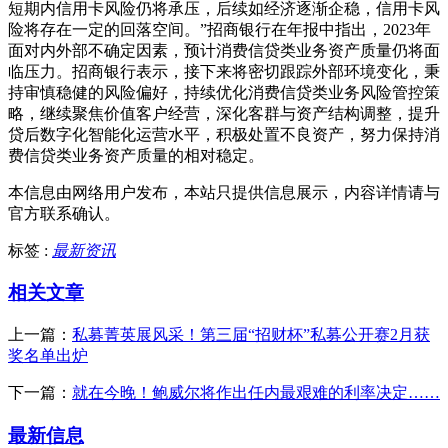
短期内信用卡风险仍将承压，后续如经济逐渐企稳，信用卡风
险将存在一定的回落空间。”招商银行在年报中指出，2023年
面对内外部不确定因素，预计消费信贷类业务资产质量仍将面
临压力。招商银行表示，接下来将密切跟踪外部环境变化，秉
持审慎稳健的风险偏好，持续优化消费信贷类业务风险管控策
略，继续聚焦价值客户经营，深化客群与资产结构调整，提升
贷后数字化智能化运营水平，积极处置不良资产，努力保持消
费信贷类业务资产质量的相对稳定。
本信息由网络用户发布，
本站只提供信息展示，内容详情请与
官方联系确认。
标签 :
最新资讯
相关文章
上一篇：
私募菁英展风采！第三届“招财杯”私募公开赛2月获
奖名单出炉
下一篇：
就在今晚！鲍威尔将作出任内最艰难的利率决定……
最新信息