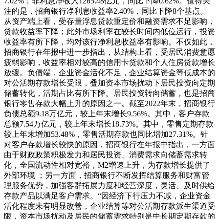
7.02%；非利息净收入1265.48亿元，同比下降0.62%。值得关
注的是，招商银行净利息收益率2.40%，同比下降8个基点。
从资产端上看，受存量浮息贷款重定价和融资需求不足影响，
贷款收益率下降；此外市场利率在较长时间内低位运行，投资
收益率有所下降，均对该行净利息收益率有影响。不仅如此，
招商银行在年报中进一步指出，从结构上看，受居民消费意愿
疲弱影响，收益率相对较高的信用卡贷款和个人住房贷款增长
放缓。负债端，企业资金活化不足，企业结算资金等低成本的
对公活期存款增长受限，叠加资本市场扰动下居民投资向定期
储蓄转化，活期占比有所下降。居民投资转向储蓄，也是招商
银行零售存款大幅上升的原因之一。截至2022年末，招商银行
负债总额9.18万亿元，较上年末增长9.56%。其中，客户存款
总额7.54万亿元，较上年末增长18.73%。其中，零售定期存款
较上年末增加53.48%，零售活期存款也同比增加27.31%。针
对客户存款增长较快的原因，招商银行在年报中指出，一方面
由于财政政策积极发力和居民投资、消费需求向储蓄需求转
化，全国流动性相对宽裕，M2增速上升，为存款增长提供了
外部环境 ；另一方面，招商银行不断发挥结算服务和财富管
理服务优势，加强客群拓展力度和经营深度，灵活、及时供给
存款产品以满足客户需求。“因经济下行压力不减，企业资金
活化程度未有明显改善，企业结算等对公活期存款派生渠道受
限，资本市场扰动及居民的储蓄需求特别是中长期定期存款的