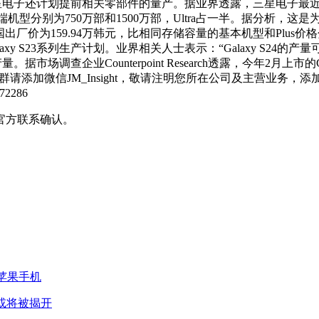
三星电子还计划提前相关零部件的量产。据业界透露，三星电子最近向
高端机型分别为750万部和1500万部，Ultra占一半。据分析，
256GB的韩国出厂价为159.94万韩元，比相同存储容量的基本机型和Pl
laxy S23系列生产计划。业界相关人士表示：“Galaxy S2
调查企业Counterpoint Research透露，今年2月上市的Galax
信JM_Insight，敬请注明您所在公司及主营业务，添加后附名片即可。R
72286
官方联系确认。
的苹果手机
团或将被揭开