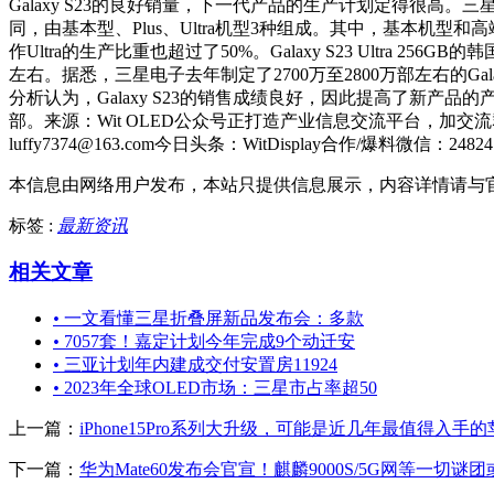
Galaxy S23的良好销量，下一代产品的生产计划定得很高。
同，由基本型、Plus、Ultra机型3种组成。其中，基本机型和
作Ultra的生产比重也超过了50%。Galaxy S23 Ultra 
左右。据悉，三星电子去年制定了2700万至2800万部左右的Ga
分析认为，Galaxy S23的销售成绩良好，因此提高了新产品的产量。据市场
部。来源：Wit OLED公众号正打造产业信息交流平台，加交流群请添加微
luffy7374@163.com今日头条：WitDisplay合作/爆料微信：24824
本信息由网络用户发布，
本站只提供信息展示，内容详情请与
标签 :
最新资讯
相关文章
•
一文看懂三星折叠屏新品发布会：多款
•
7057套！嘉定计划今年完成9个动迁安
•
三亚计划年内建成交付安置房11924
•
2023年全球OLED市场：三星市占率超50
上一篇：
iPhone15Pro系列大升级，可能是近几年最值得入手
下一篇：
华为Mate60发布会官宣！麒麟9000S/5G网等一切谜