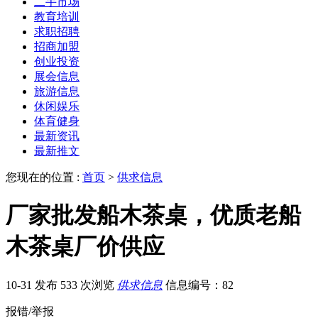
二手市场
教育培训
求职招聘
招商加盟
创业投资
展会信息
旅游信息
休闲娱乐
体育健身
最新资讯
最新推文
您现在的位置 :
首页
>
供求信息
厂家批发船木茶桌，优质老船
木茶桌厂价供应
10-31 发布
533 次浏览
供求信息
信息编号：82
报错/举报